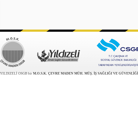
YILDIZELİ OSGB bir
M.O.S.K. ÇEVRE MADEN MÜH. MÜŞ. İŞ SAĞLIĞI VE GÜVENLİĞİ Tİ