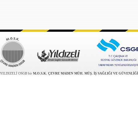
YILDIZELİ OSGB bir
M.O.S.K. ÇEVRE MADEN MÜH. MÜŞ. İŞ SAĞLIĞI VE GÜVENLİĞİ Tİ